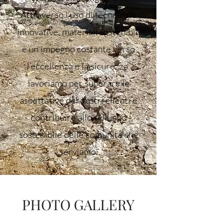
Attraverso l’uso di tecnologie
innovative, materiali sostenibili
e un impegno costante verso
l’eccellenza e la sicurezza,
lavoriamo per superare le
aspettative dei nostri clienti e
contribuire allo sviluppo
sostenibile delle comunità che
serviamo.
PHOTO GALLERY