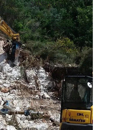
MISSION
La nostra missione è costruire
e rinnovare spazi che
migliorano la vita delle
persone, sia nel settore
pubblico che in quello privato.
Siamo dedicati a realizzare
opere edili di alta qualità, tra
cui infrastrutture pubbliche
come strade e scuole, nonché
edifici residenziali e
commerciali e impianti
elettrici all’avanguardia.