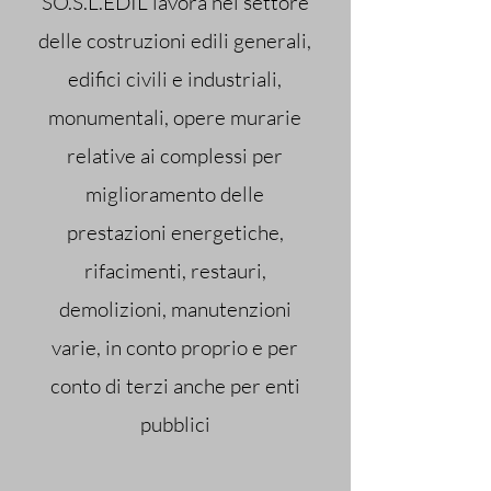
SO.S.L.EDIL lavora nel settore
delle costruzioni edili generali,
edifici civili e industriali,
monumentali, opere murarie
relative ai complessi per
miglioramento delle
prestazioni energetiche,
rifacimenti, restauri,
demolizioni, manutenzioni
varie, in conto proprio e per
conto di terzi anche per enti
pubblici