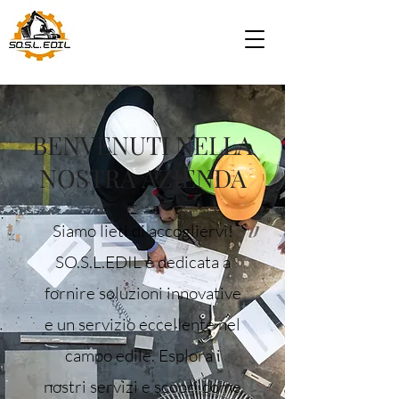
BENVENUTI NELLA
NOSTRA AZIENDA
Siamo lieti di accogliervi!
SO.S.L.EDIL è dedicata a
fornire soluzioni innovative
e un servizio eccellente nel
campo edile. Esplora i
nostri servizi e scopri come